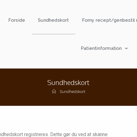
Forside
Sundhedskort
Forny recept/genbestil 
Patientinformation
Sundhedskort
Sundhedskort
undhedskort registreres. Dette gør du ved at skanne