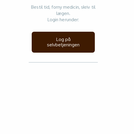
Bestil tid, forny medicin, skriv til
lægen.
Login herunder:
Log på
selvbetjeningen